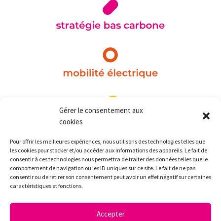
Gérer le consentement aux
cookies
Pour offrir les meilleures expériences, nous utilisons des technologies telles que
les cookies pour stocker et/ou accéder aux informations des appareils. Le fait de
consentir à ces technologies nous permettra de traiter des données telles que le
comportement de navigation ou les ID uniques sur ce site. Le fait de ne pas
consentir ou de retirer son consentement peut avoir un effet négatif sur certaines
caractéristiques et fonctions.
Accepter
Pink Strategy
©
2026 | Mentions légales